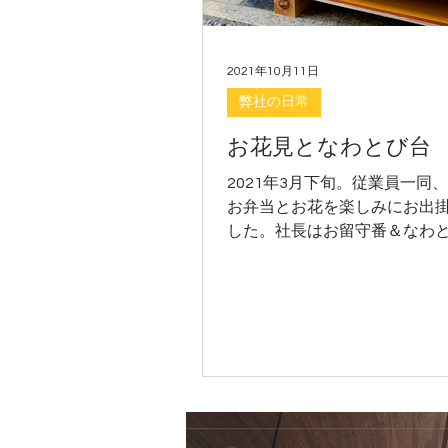
2021年10月11日
弊社の日常
お花見となわとび台
2021年3月下旬。従業員一同
お弁当とお花を楽しみにお出
した。社長はお留守番＆なわ
成させました。日曜大工のご
ちしております。新築・注文
ォーム・無垢の木の家・もみ
クリエイティブAG