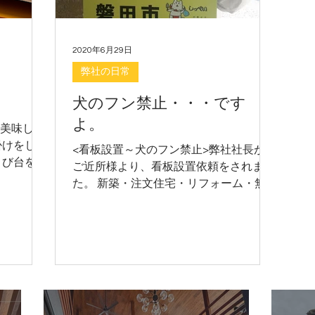
2020年6月29日
弊社の日常
犬のフン禁止・・・です
よ。
、美味しい
掛けをしま
<看板設置～犬のフン禁止>弊社社長が、
とび台を完
ご近所様より、看板設置依頼をされまし
相談もお待
た。 新築・注文住宅・リフォーム・無
住宅・リフ
垢の木の家・もみの木の家 クリエイテ
の木の家
ィブAG