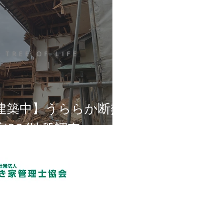
建築中】うららか断熱
家02/地盤調査