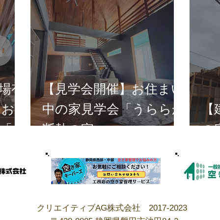
場有
【見学会開催】お住まい
！お
中の家見学会「うららか
【
「う
断熱の家」
の
クリエイティブAG株式会社 2017-2023