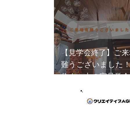
【見学会終了】ご来
難うございました
住まい中の家見学会
ららか断熱の家」