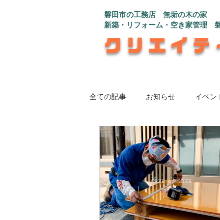
磐田市の工務店 無垢の木の家
新築・リフォーム・空き家管理 
クリエイテ
全ての記事
お知らせ
イベン
注文住宅_L字型の2世帯住宅
注文住宅_彩（いろ）を楽しむ家
注文住宅_広々快適！コの字型の