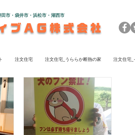
磐田市・袋井市・浜松市・湖西市
ィブAG株式会社
ト
注文住宅
注文住宅_うららか断熱の家
注文住宅
注文住宅_ロフトのある平屋の家
注文住宅_さんかく屋根の
リフォーム_大瀬モータース様
注文住宅_程よい距離感
家
注文住宅_むくり屋根の家
リフォーム
旅の記録