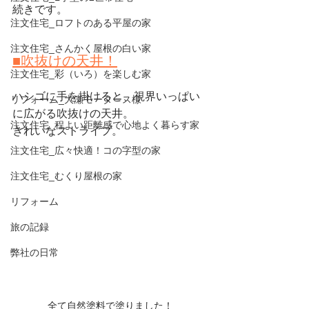
続きです。
注文住宅_ロフトのある平屋の家
注文住宅_さんかく屋根の白い家
■吹抜けの天井！
注文住宅_彩（いろ）を楽しむ家
ハシゴに手を掛けると、視界いっぱい
リフォーム_大瀬モータース様
に広がる吹抜けの天井。
注文住宅_程よい距離感で心地よく暮らす家
きれいなストライプ。
注文住宅_広々快適！コの字型の家
注文住宅_むくり屋根の家
リフォーム
旅の記録
弊社の日常
全て自然塗料で塗りました！