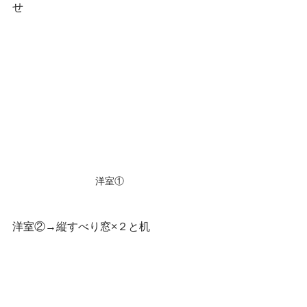
せ
洋室①
洋室②→縦すべり窓×２と机