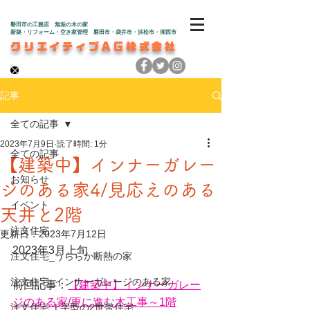
磐田市の工務店 無垢の木の家
新築・リフォーム・空き家管理 磐田市・袋井市・浜松市・湖西市
クリエイティブAG株式会社
記事
全ての記事
2023年7月9日
読了時間: 1分
全ての記事
【建築中】インナーガレー
お知らせ
ジのある家4/見応えのある
イベント
天井と2階
注文住宅
更新日：
2023年7月12日
2023年3月上旬
注文住宅_うららか断熱の家
注文住宅_インナーガレージのある家
前回記事：
【建築中】インナーガレー
ジのある家/更に進む木工事～1階
注文住宅_L字型の2世帯住宅