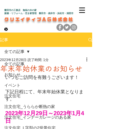
磐田市の工務店 無垢の木の家
新築・リフォーム・空き家管理 磐田市・袋井市・浜松市・湖西市
クリエイティブAG株式会社
記事
全ての記事
2023年12月28日
読了時間: 1分
全ての記事
年末年始休業のお知らせ
お知らせ
いつもご訪問を有難うございます！
イベント
下記日程にて、年末年始休業となりま
注文住宅
す。
注文住宅_うららか断熱の家
2023年12月29日～2023年1月4
注文住宅_インナーガレージのある家
日
注文住宅_L字型の2世帯住宅