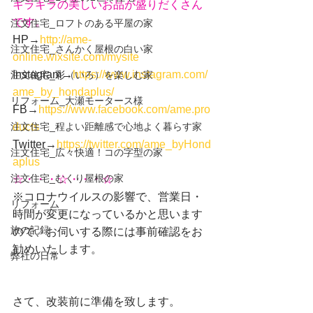
キラキラの美しいお品が盛りだくさん
です。
注文住宅_ロフトのある平屋の家
HP→
http://ame-
注文住宅_さんかく屋根の白い家
online.wixsite.com/mysite
Instagram→
https://www.instagram.com/
注文住宅_彩（いろ）を楽しむ家
ame_by_hondaplus/
リフォーム_大瀬モータース様
FB→
https://www.facebook.com/ame.pro
注文住宅_程よい距離感で心地よく暮らす家
ducts
Twitter→
https://twitter.com/ame_byHond
注文住宅_広々快適！コの字型の家
aplus
注文住宅_むくり屋根の家
☆・・・☆・・・☆
※コロナウイルスの影響で、営業日・
リフォーム
時間が変更になっているかと思います
旅の記録
ので、お伺いする際には事前確認をお
勧めいたします。
弊社の日常
さて、改装前に準備を致します。