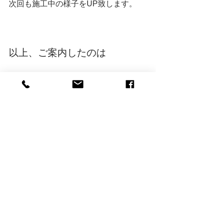
次回も施工中の様子をUP致します。
以上、ご案内したのは
磐田市｜無垢の木の家｜クリエ
イティブAG
の、ナカノヒト（事務員）でし
た。
コロナウイルスにより自粛が続いてお
りますが、口角を上げてにっこりと