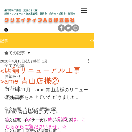
磐田市の工務店 無垢の木の家
新築・リフォーム・空き家管理 磐田市・袋井市・浜松市・湖西市
クリエイティブAG株式会社
記事
全ての記事
2020年4月13日
読了時間: 1分
全ての記事
<店舗リニューアル工事
お知らせ
>ame 青山店様②
イベント
2019年11月　ame 青山店様のリニュー
アル工事をさせていただきました。
注文住宅
注文住宅_うららか断熱の家
↓ame 青山店様について↓
☆「ホームページ」他「SNS」は、こ
注文住宅_インナーガレージのある家
ちらからご覧ださいませ。☆
注文住宅_L字型の2世帯住宅