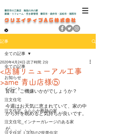
磐田市の工務店 無垢の木の家
新築・リフォーム・空き家管理 磐田市・袋井市・浜松市・湖西市
クリエイティブAG株式会社
記事
全ての記事
2020年4月24日
読了時間: 2分
全ての記事
<店舗リニューアル工事
お知らせ
>ame 青山店様⑤
イベント
皆様、ご機嫌いかがでしょうか？
注文住宅
今週はお天気に恵まれていて、家の中
注文住宅_うららか断熱の家
から外を眺めると気持ちが良いです。
注文住宅_インナーガレージのある家
が、、、、、
注文住宅_L字型の2世帯住宅