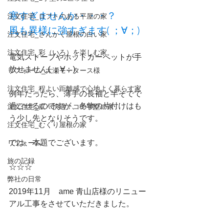
寒すぎませんか・・・？
注文住宅_ロフトのある平屋の家
風も異様に強すぎます( ；∀；)
注文住宅_さんかく屋根の白い家
注文住宅_彩（いろ）を楽しむ家
電気ストーブやホットカーペットが手
放せません( ；∀；)
リフォーム_大瀬モータース様
注文住宅_程よい距離感で心地よく暮らす家
例年だったら、薄手の長袖と半そでで
過ごせるのですが、冬物の片付けはも
注文住宅_広々快適！コの字型の家
う少し先となりそうです。
注文住宅_むくり屋根の家
では、本題でございます。
リフォーム
旅の記録
☆☆☆
弊社の日常
2019年11月　ame 青山店様のリニュー
アル工事をさせていただきました。