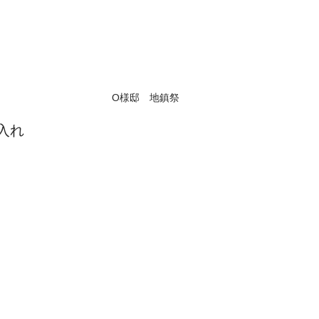
O様邸　地鎮祭
入れ