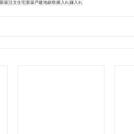
新築
注文住宅
新築戸建
地鎮祭
鍬入れ
鎌入れ