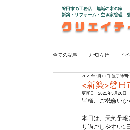
磐田市の工務店 無垢の木の家
新築・リフォーム・空き家管理 
クリエイテ
全ての記事
お知らせ
イ
2021年3月10日
読了時間:
注文住宅_インナーガレージ
<新築>磐田
更新日：
2021年3月26日
皆様、ご機嫌いか
注文住宅_さんかく屋根の白
本日は、天気予報
注文住宅_程よい距離感で心
り過ごしやすい1