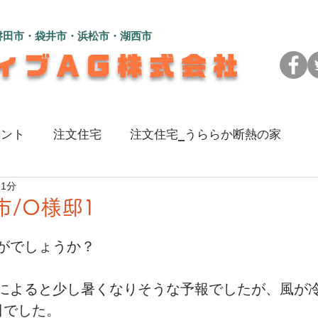
磐田市・袋井市・浜松市・湖西市
ィブAG株式会社
ベント
注文住宅
注文住宅_うららか断熱の家
 1分
のある家
注文住宅_L字型の2世帯住宅
注文住宅_
市/O様邸1
がでしょうか？
い家
注文住宅_彩（いろ）を楽しむ家
リフォーム_
によると少し暑くなりそうな予報でしたが、風が
地よく暮らす家
注文住宅_広々快適！コの字型の家
日でした。