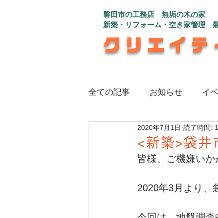
磐田市の工務店 無垢の木の家
新築・リフォーム・空き家管理 
クリエイテ
全ての記事
お知らせ
イ
2020年7月1日
読了時間: 
注文住宅_インナーガレージ
<新築>袋井
皆様、ご機嫌いか
注文住宅_さんかく屋根の白
2020年3月より
注文住宅_程よい距離感で心
今回は、地盤調査