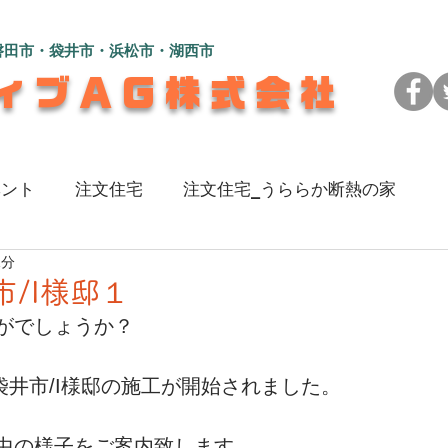
磐田市・袋井市・浜松市・湖西市
ィブAG株式会社
ベント
注文住宅
注文住宅_うららか断熱の家
1分
のある家
注文住宅_L字型の2世帯住宅
注文住宅_
市/I様邸１
がでしょうか？
い家
注文住宅_彩（いろ）を楽しむ家
リフォーム_
、袋井市/I様邸の施工が開始されました。
地よく暮らす家
注文住宅_広々快適！コの字型の家
中の様子をご案内致します。