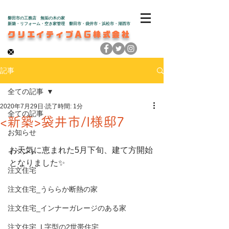
磐田市の工務店 無垢の木の家
新築・リフォーム・空き家管理 磐田市・袋井市・浜松市・湖西市
クリエイティブAG株式会社
記事
全ての記事
2020年7月29日
読了時間: 1分
全ての記事
<新築>袋井市/I様邸7
お知らせ
お天気に恵まれた5月下旬、建て方開始
イベント
となりました✨
注文住宅
注文住宅_うららか断熱の家
注文住宅_インナーガレージのある家
注文住宅_L字型の2世帯住宅