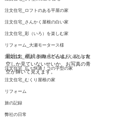
注文住宅_ロフトのある平屋の家
注文住宅_さんかく屋根の白い家
注文住宅_彩（いろ）を楽しむ家
リフォーム_大瀬モータース様
最近は、雨続きの「どんより」とした
注文住宅_程よい距離感で心地よく暮らす家
空しか見ていないせいか、お写真の青
注文住宅_広々快適！コの字型の家
空が輝いて見えます。
注文住宅_むくり屋根の家
リフォーム
旅の記録
弊社の日常