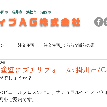
磐田市・袋井市・浜松市・湖西市
ィブAG株式会社
ベント
注文住宅
注文住宅_うららか断熱の家
 2分
のある家
注文住宅_L字型の2世帯住宅
注文住宅_
を塗壁にプチリフォーム>掛川市/
がでしょうか？
い家
注文住宅_彩（いろ）を楽しむ家
リフォーム_
のビニールクロスの上に、ナチュラルペイントウォ
例をご案内です。
地よく暮らす家
注文住宅_広々快適！コの字型の家