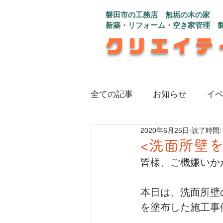
磐田市の工務店 無垢の木の家
新築・リフォーム・空き家管理 
クリエイテ
全ての記事
お知らせ
イ
2020年6月25日
読了時間:
注文住宅_インナーガレージ
<洗面所壁
皆様、ご機嫌いか
注文住宅_さんかく屋根の白
本日は、洗面所壁
を塗布した施工事
注文住宅_程よい距離感で心