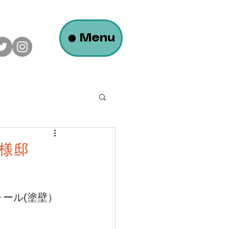
Menu
ロフトのある平屋の家
C様邸
大瀬モータース様
ール(塗壁）