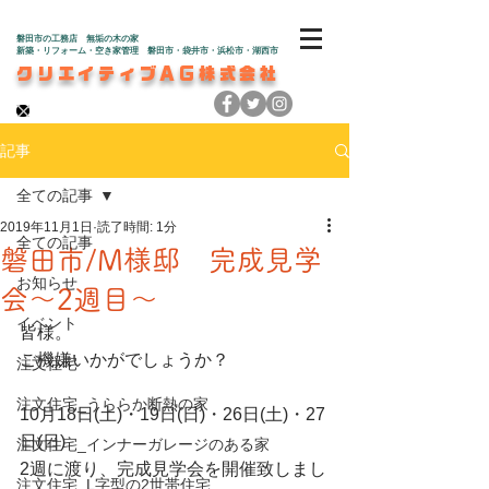
磐田市の工務店 無垢の木の家
新築・リフォーム・空き家管理 磐田市・袋井市・浜松市・湖西市
クリエイティブAG株式会社
記事
全ての記事
2019年11月1日
読了時間: 1分
全ての記事
磐田市/M様邸 完成見学
お知らせ
会～2週目～
イベント
皆様。
ご機嫌いかがでしょうか？
注文住宅
注文住宅_うららか断熱の家
10月18日(土)・19日(日)・26日(土)・27
日(日)
注文住宅_インナーガレージのある家
2週に渡り、完成見学会を開催致しまし
注文住宅_L字型の2世帯住宅