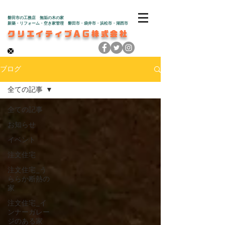
磐田市の工務店 無垢の木の家
新築・リフォーム・空き家管理 磐田市・袋井市・浜松市・湖西市
クリエイティブAG株式会社
ブログ
全ての記事
全ての記事
お知らせ
イベント
注文住宅
注文住宅_う
ららか断熱の
家
注文住宅_イ
ンナーガレー
ジのある家