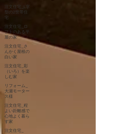
注文住宅_L字
型の2世帯住
宅
注文住宅_ロ
フトのある平
屋の家
注文住宅_さ
んかく屋根の
白い家
注文住宅_彩
（いろ）を楽
しむ家
リフォーム_
大瀬モーター
ス様
注文住宅_程
よい距離感で
心地よく暮ら
す家
注文住宅_