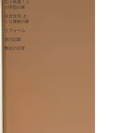
広々快適！コ
の字型の家
注文住宅_む
くり屋根の家
リフォーム
旅の記録
弊社の日常