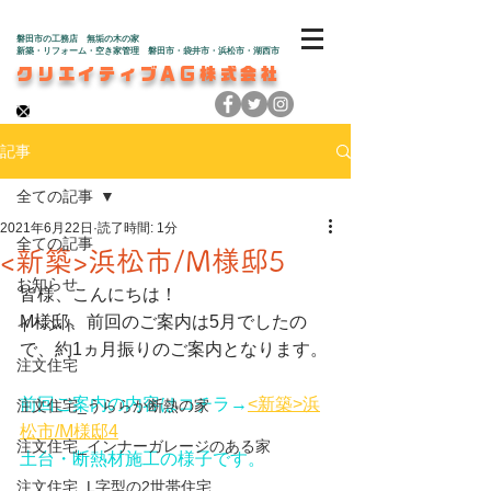
磐田市の工務店 無垢の木の家
新築・リフォーム・空き家管理 磐田市・袋井市・浜松市・湖西市
クリエイティブAG株式会社
記事
全ての記事
2021年6月22日
読了時間: 1分
全ての記事
<新築>浜松市/M様邸5
お知らせ
皆様、こんにちは！
M様邸、前回のご案内は5月でしたの
イベント
で、約1ヵ月振りのご案内となります。
注文住宅
前回ご案内の内容はコチラ→
<新築>浜
注文住宅_うららか断熱の家
松市/M様邸4
注文住宅_インナーガレージのある家
土台・断熱材施工の様子です。
注文住宅_L字型の2世帯住宅