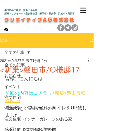
磐田市の工務店 無垢の木の家
新築・リフォーム・空き家管理 磐田市・袋井市・浜松市・湖西市
クリエイティブAG株式会社
記事
全ての記事
2021年9月27日
読了時間: 1分
全ての記事
<新築>磐田市/O様邸17
お知らせ
皆様、こんにちは！
イベント
前回の内容はコチラ→
<新築>磐田市/O
注文住宅
様邸16
洗面所・バスルーム・トイレをUP致し
注文住宅_うららか断熱の家
ました。
注文住宅_インナーガレージのある家
今回は、2021年3月下旬。
注文住宅_L字型の2世帯住宅