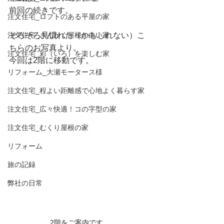
前回の続きです。
注文住宅_ロフトのある平屋の家
注文住宅_さんかく屋根の白い家
そろそろ見慣れた（かもしれない）こ
ちらのお写真より。
注文住宅_彩（いろ）を楽しむ家
今回は2階に移動です。
リフォーム_大瀬モータース様
注文住宅_程よい距離感で心地よく暮らす家
注文住宅_広々快適！コの字型の家
注文住宅_むくり屋根の家
リフォーム
旅の記録
弊社の日常
2階をご案内です。