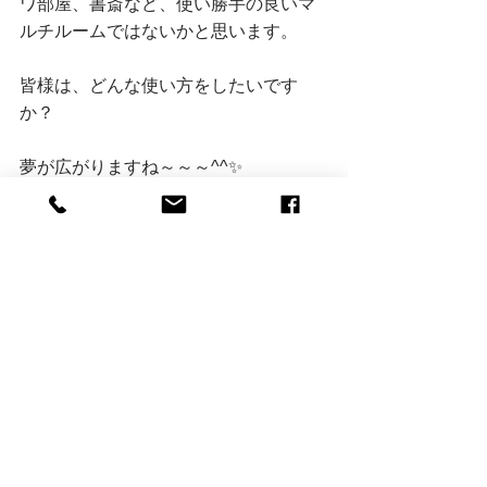
ワ部屋、書斎など、使い勝手の良いマ
ルチルームではないかと思います。
皆様は、どんな使い方をしたいです
か？
夢が広がりますね～～～^^✨
ということで、本日のご案内はここま
でとなります。
 <ご案内人>
磐田市｜無垢の家｜クリエイテ