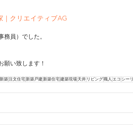
家｜クリエイティブAG
事務員）でした。
お願い致します！
新築
注文住宅
新築戸建
新築住宅
建築現場
天井
リビング
職人
エコ
シー