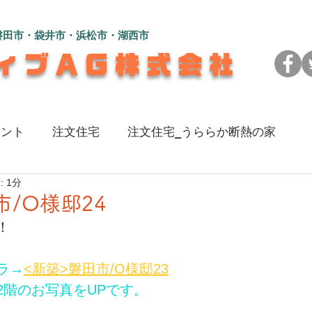
磐田市・袋井市・浜松市・湖西市
ィブAG株式会社
ベント
注文住宅
注文住宅_うららか断熱の家
 1分
のある家
注文住宅_L字型の2世帯住宅
注文住宅_
市/O様邸24
！
い家
注文住宅_彩（いろ）を楽しむ家
リフォーム_
ラ→
<新築>磐田市/O様邸23
2階のお写真をUPです。
地よく暮らす家
注文住宅_広々快適！コの字型の家