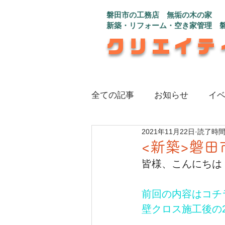
磐田市の工務店 無垢の木の家
新築・リフォーム・空き家管理 
クリエイテ
全ての記事
お知らせ
イ
2021年11月22日
読了時間:
注文住宅_インナーガレージ
<新築>磐田
皆様、こんにちは
注文住宅_さんかく屋根の白
前回の内容はコチ
壁クロス施工後の
注文住宅_程よい距離感で心