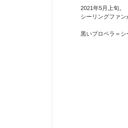
2021年5月上旬。
シーリングファン
注文住宅_むくり屋根の家
黒いプロペラ＝シ