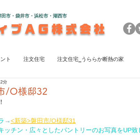
磐田市・袋井市・浜松市・湖西市
ィブAG株式会社
ベント
注文住宅
注文住宅_うららか断熱の家
 2分
のある家
注文住宅_L字型の2世帯住宅
注文住宅_
市/O様邸32
！
い家
注文住宅_彩（いろ）を楽しむ家
リフォーム_
ラ→
<新築>磐田市/O様邸31
キッチン・広々としたパントリーのお写真をUP致
地よく暮らす家
注文住宅_広々快適！コの字型の家