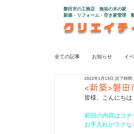
磐田市の工務店 無垢の木の家
新築・リフォーム・空き家管理 
クリエイテ
全ての記事
お知らせ
イ
2022年1月13日
読了時間:
注文住宅_インナーガレージ
<新築>磐田
皆様、こんにちは
注文住宅_さんかく屋根の白
前回の内容はコチ
お手入れがラクな
注文住宅_程よい距離感で心