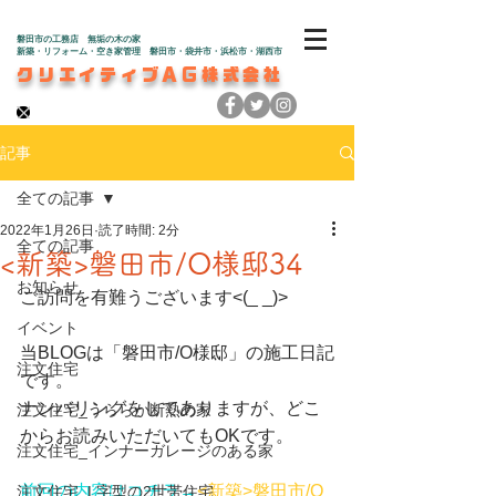
磐田市の工務店 無垢の木の家
新築・リフォーム・空き家管理 磐田市・袋井市・浜松市・湖西市
クリエイティブAG株式会社
記事
全ての記事
2022年1月26日
読了時間: 2分
全ての記事
<新築>磐田市/O様邸34
お知らせ
ご訪問を有難うございます<(_ _)>
イベント
当BLOGは「磐田市/O様邸」の施工日記
注文住宅
です。
ナンバリングをしてありますが、どこ
注文住宅_うららか断熱の家
からお読みいただいてもOKです。
注文住宅_インナーガレージのある家
前回の内容はコチラ→
<新築>磐田市/O
注文住宅_L字型の2世帯住宅