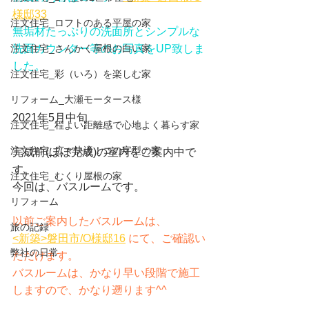
様邸33
注文住宅_ロフトのある平屋の家
無垢材たっぷりの洗面所とシンプルな
注文住宅_さんかく屋根の白い家
洗面カウンター等のお写真をUP致しま
した。
注文住宅_彩（いろ）を楽しむ家
リフォーム_大瀬モータース様
2021年5月中旬
注文住宅_程よい距離感で心地よく暮らす家
注文住宅_広々快適！コの字型の家
完成前(ほぼ完成)の室内をご案内中で
す。
注文住宅_むくり屋根の家
今回は、バスルームです。
リフォーム
以前ご案内したバスルームは、
旅の記録
<新築>磐田市/O様邸16
にて、ご確認い
弊社の日常
ただけます。
バスルームは、かなり早い段階で施工
しますので、かなり遡ります^^