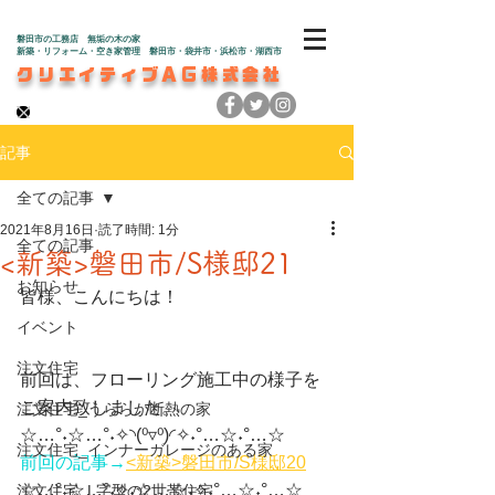
磐田市の工務店 無垢の木の家
新築・リフォーム・空き家管理 磐田市・袋井市・浜松市・湖西市
クリエイティブAG株式会社
記事
全ての記事
2021年8月16日
読了時間: 1分
全ての記事
<新築>磐田市/S様邸21
お知らせ
皆様、こんにちは！
イベント
注文住宅
前回は、フローリング施工中の様子を
ご案内致しました。
注文住宅_うららか断熱の家
☆…°˖☆…°˖✧◝(⁰▿⁰)◜✧˖°…☆˖°…☆
注文住宅_インナーガレージのある家
前回の記事→
<新築>磐田市/S様邸20
☆…°˖☆…°˖✧˖☆…☆˖✧˖°…☆˖°…☆
注文住宅_L字型の2世帯住宅