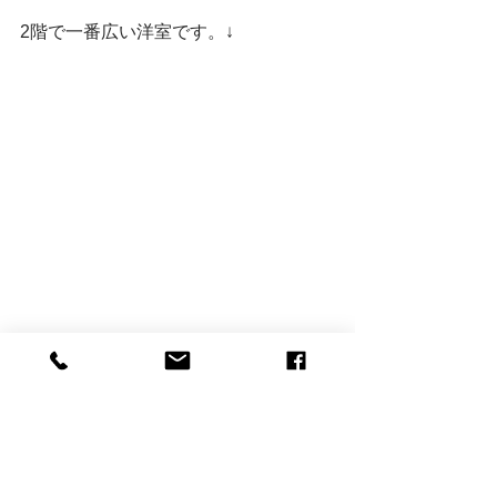
2階で一番広い洋室です。↓
2階洋室
壁にはクロスを施工します。
お施主様が選ぶクロスが楽しみです✨