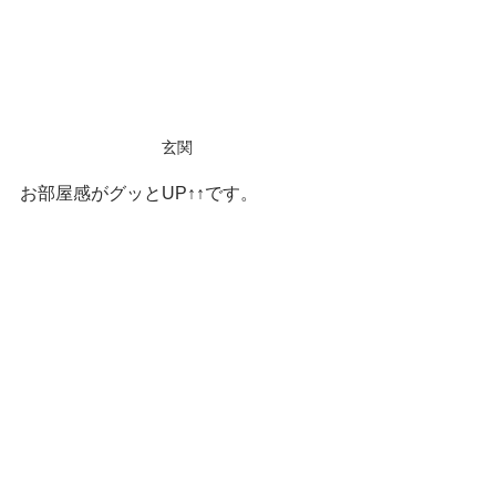
玄関
お部屋感がグッとUP↑↑です。