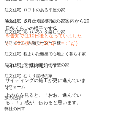
注文住宅_ロフトのある平屋の家
注文住宅_さんかく屋根の白い家
今回は、3月上旬…前回のご案内から20
日後くらいの様子です💦
注文住宅_彩（いろ）を楽しむ家
※告知では10日後となっていました
リフォーム_大瀬モータース様
が、20日後でしたΣ(ﾟДﾟ；≡；ﾟдﾟ)
注文住宅_程よい距離感で心地よく暮らす家
注文住宅_広々快適！コの字型の家
それではご案内開始です！
注文住宅_むくり屋根の家
サイディングの施工が更に進んでいま
リフォーム
す。
上の方を見ると、「おお、進んでい
旅の記録
る…！」感が、伝わると思います。
弊社の日常