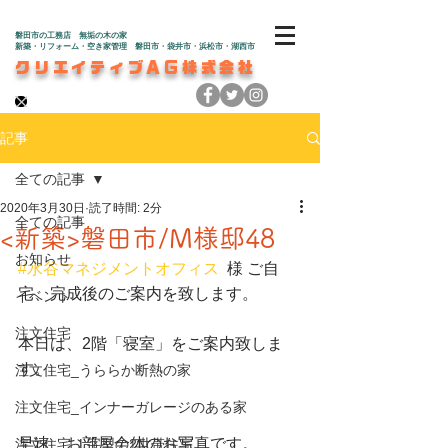
磐田市の工務店 無垢の木の家
新築・リフォーム・空き家管理 磐田市・袋井市・浜松市・湖西市
クリエイティブAG株式会社
記事
全ての記事
2020年3月30日
読了時間: 2分
全ての記事
<新築>磐田市/M様邸48
お知らせ
#水谷マネジメントオフィス
  様 ご自
宅、完成後のご案内を致します。
イベント
注文住宅
本日は、2階「寝室」をご案内致しま
す。
注文住宅_うららか断熱の家
注文住宅_インナーガレージのある家
早速、お部屋全体のお写真です。
注文住宅_L字型の2世帯住宅