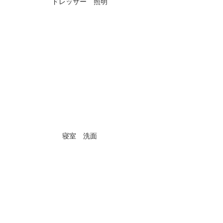
ドレッサー　照明
寝室　洗面