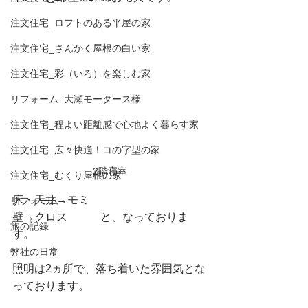
注文住宅_ロフトのある平屋の家
注文住宅_さんかく屋根の白い家
注文住宅_彩（いろ）を楽しむ家
リフォーム_大瀬モータース様
注文住宅_程よい距離感で心地よく暮らす家
注文住宅_広々快適！コの字型の家
2階寝室
注文住宅_むくり屋根の家
床・天井→モミ
リフォーム
壁→クロス　　　と、なっておりま
旅の記録
す。
弊社の日常
照明は2ヵ所で、落ち着いた雰囲気とな
っております。