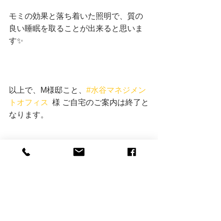
モミの効果と落ち着いた照明で、質の
良い睡眠を取ることが出来ると思いま
す✨
以上で、
M様邸こと、
#水谷マネジメン
トオフィス
  様 ご自宅のご案内は終了と
なります。
お住まいになってから、数か月経った
感想をお伺いしたところ、
寒くないので、
エアコンはほぼ使って
おらず、雨の日に湿気をあまり感じな