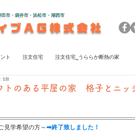
磐田市・袋井市・浜松市・湖西市
ィブAG株式会社
ベント
注文住宅
注文住宅_うららか断熱の家
 1分
のある家
注文住宅_L字型の2世帯住宅
注文住宅_
フトのある平屋の家 格子とニッ
い家
注文住宅_彩（いろ）を楽しむ家
リフォーム_
ご見学希望の方～
➡終了致しました！
地よく暮らす家
注文住宅_広々快適！コの字型の家