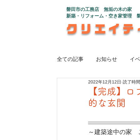
磐田市の工務店 無垢の木の家
新築・リフォーム・空き家管理 
クリエイテ
全ての記事
お知らせ
イ
2022年12月12日
読了時間:
注文住宅_インナーガレージ
【完成】ロ
的な玄関
注文住宅_さんかく屋根の白
～建築途中の家　
注文住宅_程よい距離感で心