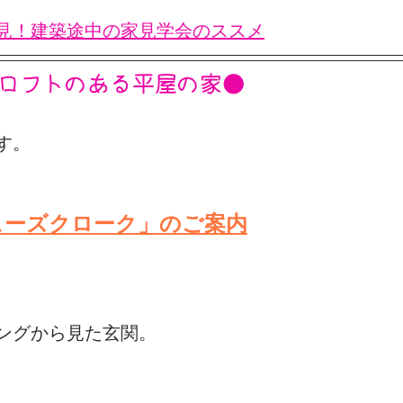
見！建築途中の家見学会のススメ
リフォーム
旅の記録
弊社の日常
/ロフトのある平屋の家●
す。
ューズクローク」のご案内
ングから見た玄関。